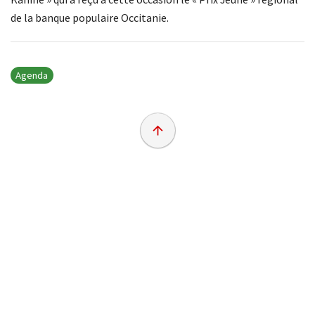
de la banque populaire Occitanie.
Agenda
arrow_upward