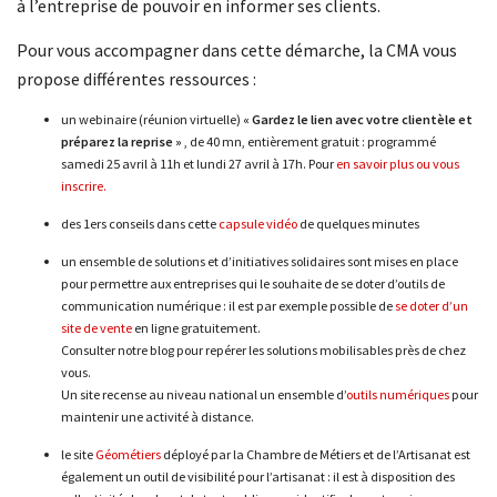
à l’entreprise de pouvoir en informer ses clients.
Pour vous accompagner dans cette démarche, la CMA vous
propose différentes ressources :
un webinaire (réunion virtuelle)
« Gardez le lien avec votre clientèle et
préparez la reprise »
, de 40 mn, entièrement gratuit : programmé
samedi 25 avril à 11h et lundi 27 avril à 17h. Pour
en savoir plus ou vous
inscrire.
des 1ers conseils dans cette
capsule vidéo
de quelques minutes
un ensemble de solutions et d’initiatives solidaires sont mises en place
pour permettre aux entreprises qui le souhaite de se doter d’outils de
communication numérique : il est par exemple possible de
se doter d’un
site de vente
en ligne gratuitement.
Consulter notre blog pour repérer les solutions mobilisables près de chez
vous.
Un site recense au niveau national un ensemble d’
outils numériques
pour
maintenir une activité à distance.
le site
Géométiers
déployé par la Chambre de Métiers et de l’Artisanat est
également un outil de visibilité pour l’artisanat : il est à disposition des